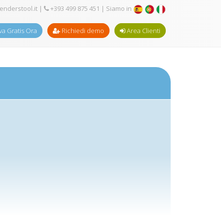
enderstool.it
|
+393 499 875 451
| Siamo in
a Gratis Ora
Richiedi demo
Area Clienti