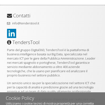
Contatti
info@tenderstool.it
TendersTool
Parte del gruppo Digital360, TendersTool è la piattaforma di
business intelligence basata sui Big Data, specializzata nel
mercato ICT per le gare della Pubblica Amministrazione. Leader
nei mercati spagnolo e portoghese, TendersTool garantisce
servizio mediante abbonamento a oltre 400 aziende
tecnologiche, che la usano per pianificare ed analizzare il
proprio business nel settore pubblico.
Un servizio unico sia per la specializzazione nel settore ICT che
per la capacità di analisi e predizione grazie ad una tecnologia
propria e ad un team di data quality altamente professionale.
Cookie Policy
Il team di TendersTool è sempre disponibile per realizzare una
Utilizziamo i cookie tecnici di nostra proprietà per una corretta
demo della piattaforma utilizzando il formulario di contatto.