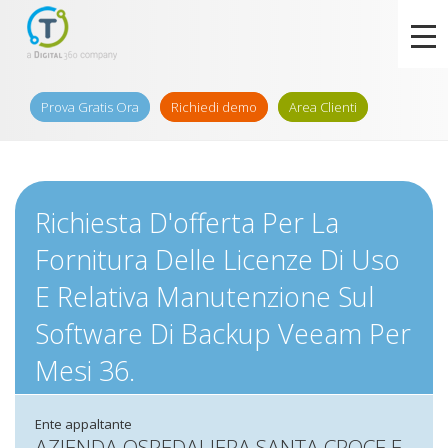
Prova Gratis Ora
Richiedi demo
Area Clienti
Richiesta D'offerta Per La
Fornitura Delle Licenze Di Uso
E Relativa Manutenzione Sul
Software Di Backup Veeam Per
Mesi 36.
Ente appaltante
AZIENDA OSPEDALIERA SANTA CROCE E