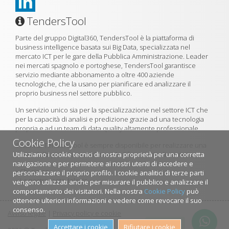
TendersTool
Parte del gruppo Digital360, TendersTool è la piattaforma di
business intelligence basata sui Big Data, specializzata nel
mercato ICT per le gare della Pubblica Amministrazione. Leader
nei mercati spagnolo e portoghese, TendersTool garantisce
servizio mediante abbonamento a oltre 400 aziende
tecnologiche, che la usano per pianificare ed analizzare il
proprio business nel settore pubblico.
Un servizio unico sia per la specializzazione nel settore ICT che
per la capacità di analisi e predizione grazie ad una tecnologia
propria e ad un team di data quality altamente professionale.
Cookie Policy
Il team di TendersTool è sempre disponibile per realizzare una
Utilizziamo i cookie tecnici di nostra proprietà per una corretta
demo della piattaforma utilizzando il formulario di contatto.
navigazione e per permetere ai nostri utenti di accedere e
»
Chi siamo
personalizzare il proprio profilo. I cookie analitici di terze parti
»
La nostra metodologia
vengono utilizzati anche per misurare il pubblico e analizzare il
comportamento dei visitatori. Nella nostra
Cookie Policy
può
ottenere ulteriori informazioni e vedere come revocare il suo
consenso.
Avviso legale
|
Privacy policy e cookie
Contattaci
Accettare i cookie
Rifiutare i cookie