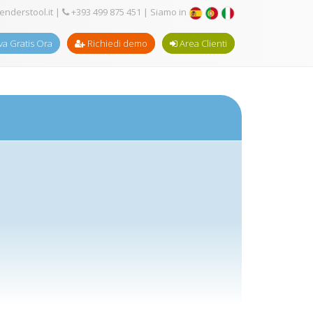
enderstool.it
|
+393 499 875 451
| Siamo in
a Gratis Ora
Richiedi demo
Area Clienti