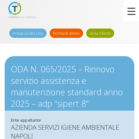
Prova Gratis Ora
Richiedi demo
Area Clienti
ODA N. 065/2025 – Rinnovo
servizio assistenza e
manutenzione standard anno
2025 – adp “sipert 8”
Ente appaltante
AZIENDA SERVIZI IGIENE AMBIENTALE
NAPOLI