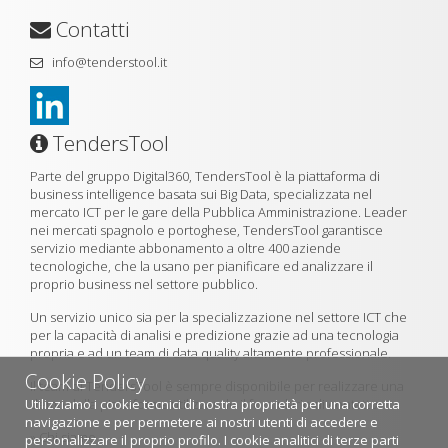
Contatti
info@tenderstool.it
TendersTool
Parte del gruppo Digital360, TendersTool è la piattaforma di
business intelligence basata sui Big Data, specializzata nel
mercato ICT per le gare della Pubblica Amministrazione. Leader
nei mercati spagnolo e portoghese, TendersTool garantisce
servizio mediante abbonamento a oltre 400 aziende
tecnologiche, che la usano per pianificare ed analizzare il
proprio business nel settore pubblico.
Un servizio unico sia per la specializzazione nel settore ICT che
per la capacità di analisi e predizione grazie ad una tecnologia
propria e ad un team di data quality altamente professionale.
Cookie Policy
Il team di TendersTool è sempre disponibile per realizzare una
Utilizziamo i cookie tecnici di nostra proprietà per una corretta
demo della piattaforma utilizzando il formulario di contatto.
navigazione e per permetere ai nostri utenti di accedere e
»
Chi siamo
personalizzare il proprio profilo. I cookie analitici di terze parti