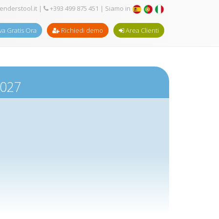
enderstool.it
|
+393 499 875 451
| Siamo in
a Gratis Ora
Richiedi demo
Area Clienti
2027