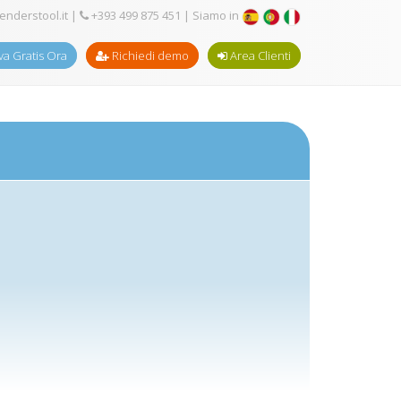
enderstool.it
|
+393 499 875 451
| Siamo in
a Gratis Ora
Richiedi demo
Area Clienti