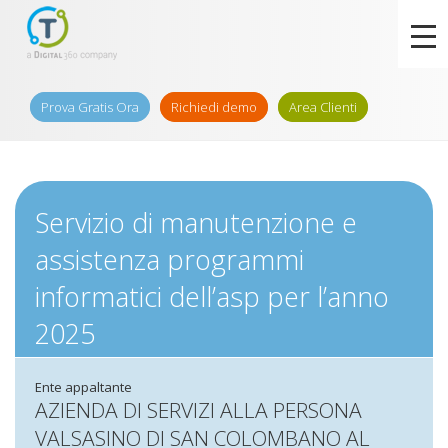
Prova Gratis Ora
Richiedi demo
Area Clienti
Servizio di manutenzione e
assistenza programmi
informatici dell’asp per l’anno
2025
Ente appaltante
AZIENDA DI SERVIZI ALLA PERSONA
VALSASINO DI SAN COLOMBANO AL