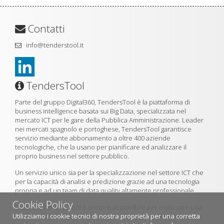
Contatti
info@tenderstool.it
TendersTool
Parte del gruppo Digital360, TendersTool è la piattaforma di
business intelligence basata sui Big Data, specializzata nel
mercato ICT per le gare della Pubblica Amministrazione. Leader
nei mercati spagnolo e portoghese, TendersTool garantisce
servizio mediante abbonamento a oltre 400 aziende
tecnologiche, che la usano per pianificare ed analizzare il
proprio business nel settore pubblico.
Un servizio unico sia per la specializzazione nel settore ICT che
per la capacità di analisi e predizione grazie ad una tecnologia
propria e ad un team di data quality altamente professionale.
Cookie Policy
Il team di TendersTool è sempre disponibile per realizzare una
Utilizziamo i cookie tecnici di nostra proprietà per una corretta
demo della piattaforma utilizzando il formulario di contatto.