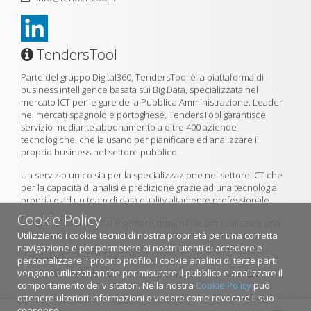
TendersTool
Parte del gruppo Digital360, TendersTool è la piattaforma di
business intelligence basata sui Big Data, specializzata nel
mercato ICT per le gare della Pubblica Amministrazione. Leader
nei mercati spagnolo e portoghese, TendersTool garantisce
servizio mediante abbonamento a oltre 400 aziende
tecnologiche, che la usano per pianificare ed analizzare il
proprio business nel settore pubblico.
Un servizio unico sia per la specializzazione nel settore ICT che
per la capacità di analisi e predizione grazie ad una tecnologia
propria e ad un team di data quality altamente professionale.
Cookie Policy
Il team di TendersTool è sempre disponibile per realizzare una
Utilizziamo i cookie tecnici di nostra proprietà per una corretta
demo della piattaforma utilizzando il formulario di contatto.
navigazione e per permetere ai nostri utenti di accedere e
»
Chi siamo
personalizzare il proprio profilo. I cookie analitici di terze parti
»
La nostra metodologia
vengono utilizzati anche per misurare il pubblico e analizzare il
comportamento dei visitatori. Nella nostra
Cookie Policy
può
ottenere ulteriori informazioni e vedere come revocare il suo
consenso.