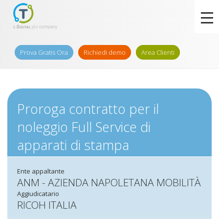
Prova Gratis Ora
Richiedi demo
Area Clienti
Proroga contratto per il
noleggio Full Service di
apparati di stampa
Ente appaltante
ANM - AZIENDA NAPOLETANA MOBILITÀ
Aggiudicatario
RICOH ITALIA