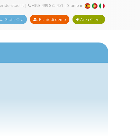
enderstool.it
|
+393 499 875 451
| Siamo in
a Gratis Ora
Richiedi demo
Area Clienti