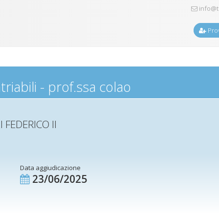
info@t
Prov
riabili - prof.ssa colao
 FEDERICO II
Data aggiudicazione
23/06/2025