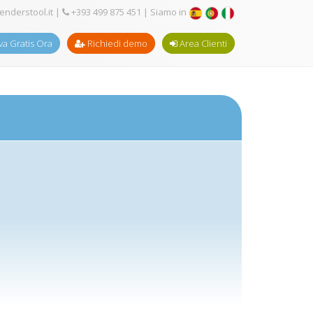
enderstool.it
|
+393 499 875 451
| Siamo in
a Gratis Ora
Richiedi demo
Area Clienti