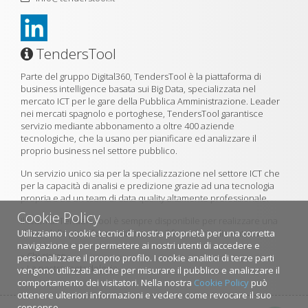
TendersTool
Parte del gruppo Digital360, TendersTool è la piattaforma di
business intelligence basata sui Big Data, specializzata nel
mercato ICT per le gare della Pubblica Amministrazione. Leader
nei mercati spagnolo e portoghese, TendersTool garantisce
servizio mediante abbonamento a oltre 400 aziende
tecnologiche, che la usano per pianificare ed analizzare il
proprio business nel settore pubblico.
Un servizio unico sia per la specializzazione nel settore ICT che
per la capacità di analisi e predizione grazie ad una tecnologia
propria e ad un team di data quality altamente professionale.
Cookie Policy
Il team di TendersTool è sempre disponibile per realizzare una
Utilizziamo i cookie tecnici di nostra proprietà per una corretta
demo della piattaforma utilizzando il formulario di contatto.
navigazione e per permetere ai nostri utenti di accedere e
»
Chi siamo
personalizzare il proprio profilo. I cookie analitici di terze parti
»
La nostra metodologia
vengono utilizzati anche per misurare il pubblico e analizzare il
comportamento dei visitatori. Nella nostra
Cookie Policy
può
ottenere ulteriori informazioni e vedere come revocare il suo
consenso.