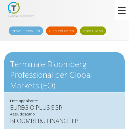
Prova Gratis Ora
Richiedi demo
Area Clienti
Terminale Bloomberg
Professional per Global
Markets (EO)
Ente appaltante
EUREGIO PLUS SGR
Aggiudicatario
BLOOMBERG FINANCE LP