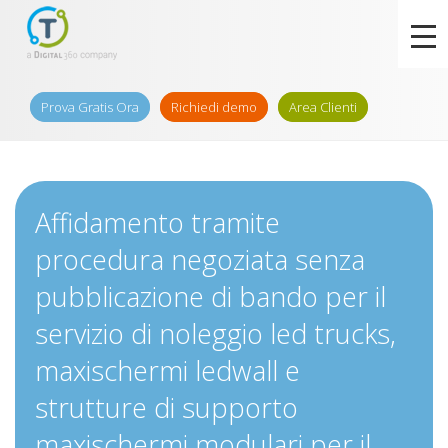
Prova Gratis Ora
Richiedi demo
Area Clienti
Affidamento tramite
procedura negoziata senza
pubblicazione di bando per il
servizio di noleggio led trucks,
maxischermi ledwall e
strutture di supporto
maxischermi modulari per il