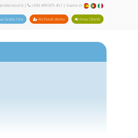
enderstool.it
|
+393 499 875 451
| Siamo in
a Gratis Ora
Richiedi demo
Area Clienti