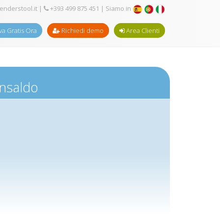
enderstool.it
|
+393 499 875 451
| Siamo in
a Gratis Ora
Richiedi demo
Area Clienti
Ansaldo