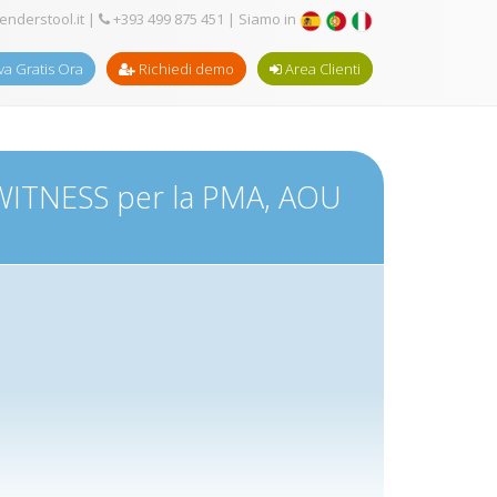
enderstool.it
|
+393 499 875 451
| Siamo in
a Gratis Ora
Richiedi demo
Area Clienti
I WITNESS per la PMA, AOU