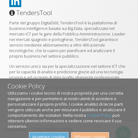
TendersTool
Parte del gruppo Digital360, TendersTool è la piattaforma di
business intelligence basata sui Big Data, specializzata nel
mercato ICT per le gare della Pubblica Amministrazione. Leader
nei mercati spagnolo e portoghese, TendersTool garantisce
servizio mediante abbonamento a oltre 400 aziende
tecnologiche, che la usano per pianificare ed analizzare il
proprio business nel settore pubblico.
Un servizio unico sia per la specializzazione nel settore ICT che
per la capacità di analisi e predizione grazie ad una tecnologia
propria e ad un team di data quality altamente professionale.
Cookie Policy
Il team di TendersTool è sempre disponibile per realizzare una
Utilizziamo i cookie tecnici di nostra proprietà per una corretta
demo della piattaforma utilizzando il formulario di contatto.
navigazione e per permetere ai nostri utenti di accedere e
»
Chi siamo
personalizzare il proprio profilo. I cookie analitici di terze parti
»
La nostra metodologia
vengono utilizzati anche per misurare il pubblico e analizzare il
comportamento dei visitatori. Nella nostra
Cookie Policy
può
ottenere ulteriori informazioni e vedere come revocare il suo
consenso.
Avviso legale
|
Privacy policy e cookie
Contattaci
Accettare i cookie
Rifiutare i cookie