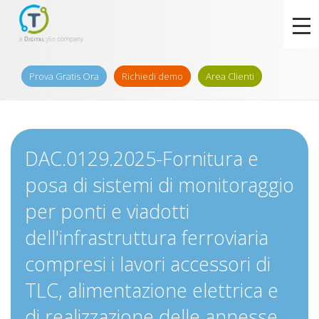
Prova Gratis Ora
Richiedi demo
Area Clienti
DAC.0129.2025-Fornitura e
posa di sistemi di monitoraggio
per ponti e viadotti
dell'infrastruttura ferroviaria
compresi i lavori accessori di
TLC, alimentazione elettrica e
di realizzazione delle annesse