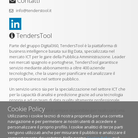
Contatti
info@tenderstool.it
TendersTool
Parte del gruppo Digital360, TendersTool è la piattaforma di
business intelligence basata sui Big Data, specializzata nel
mercato ICT per le gare della Pubblica Amministrazione. Leader
nei mercati spagnolo e portoghese, TendersTool garantisce
servizio mediante abbonamento a oltre 400 aziende
tecnologiche, che la usano per pianificare ed analizzare il
proprio business nel settore pubblico.
Un servizio unico sia per la specializzazione nel settore ICT che
per la capacità di analisi e predizione grazie ad una tecnologia
propria e ad un team di data quality altamente professionale.
Cookie Policy
Il team di TendersTool è sempre disponibile per realizzare una
Utilizziamo i cookie tecnici di nostra proprietà per una corretta
demo della piattaforma utilizzando il formulario di contatto.
navigazione e per permetere ai nostri utenti di accedere e
»
Chi siamo
personalizzare il proprio profilo. I cookie analitici di terze parti
»
La nostra metodologia
vengono utilizzati anche per misurare il pubblico e analizzare il