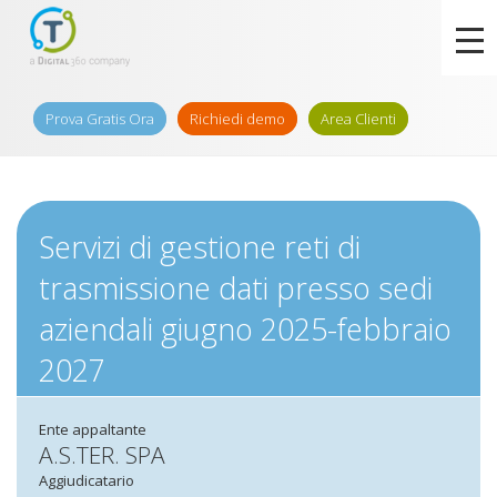
Prova Gratis Ora
Richiedi demo
Area Clienti
Servizi di gestione reti di
trasmissione dati presso sedi
aziendali giugno 2025-febbraio
2027
Ente appaltante
A.S.TER. SPA
Aggiudicatario