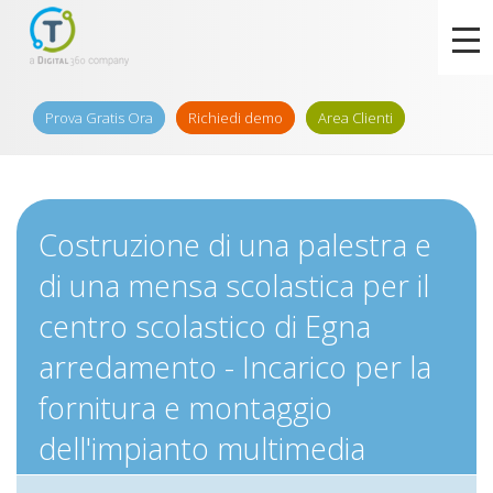
Prova Gratis Ora
Richiedi demo
Area Clienti
Costruzione di una palestra e
di una mensa scolastica per il
centro scolastico di Egna
arredamento - Incarico per la
fornitura e montaggio
dell'impianto multimedia