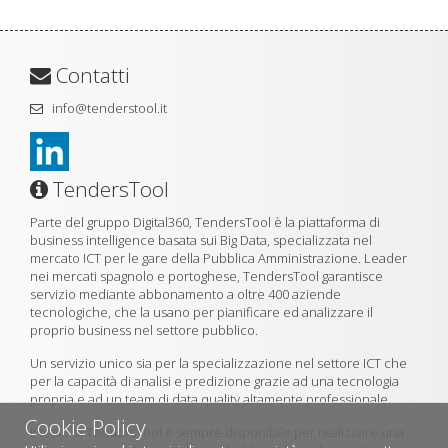
Contatti
info@tenderstool.it
TendersTool
Parte del gruppo Digital360, TendersTool è la piattaforma di
business intelligence basata sui Big Data, specializzata nel
mercato ICT per le gare della Pubblica Amministrazione. Leader
nei mercati spagnolo e portoghese, TendersTool garantisce
servizio mediante abbonamento a oltre 400 aziende
tecnologiche, che la usano per pianificare ed analizzare il
proprio business nel settore pubblico.
Un servizio unico sia per la specializzazione nel settore ICT che
per la capacità di analisi e predizione grazie ad una tecnologia
propria e ad un team di data quality altamente professionale.
Cookie Policy
Il team di TendersTool è sempre disponibile per realizzare una