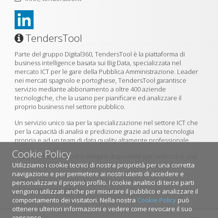
TendersTool
Parte del gruppo Digital360, TendersTool è la piattaforma di
business intelligence basata sui Big Data, specializzata nel
mercato ICT per le gare della Pubblica Amministrazione. Leader
nei mercati spagnolo e portoghese, TendersTool garantisce
servizio mediante abbonamento a oltre 400 aziende
tecnologiche, che la usano per pianificare ed analizzare il
proprio business nel settore pubblico.
Un servizio unico sia per la specializzazione nel settore ICT che
per la capacità di analisi e predizione grazie ad una tecnologia
propria e ad un team di data quality altamente professionale.
Cookie Policy
Il team di TendersTool è sempre disponibile per realizzare una
Utilizziamo i cookie tecnici di nostra proprietà per una corretta
demo della piattaforma utilizzando il formulario di contatto.
navigazione e per permetere ai nostri utenti di accedere e
»
Chi siamo
personalizzare il proprio profilo. I cookie analitici di terze parti
»
La nostra metodologia
vengono utilizzati anche per misurare il pubblico e analizzare il
comportamento dei visitatori. Nella nostra
Cookie Policy
può
ottenere ulteriori informazioni e vedere come revocare il suo
consenso.