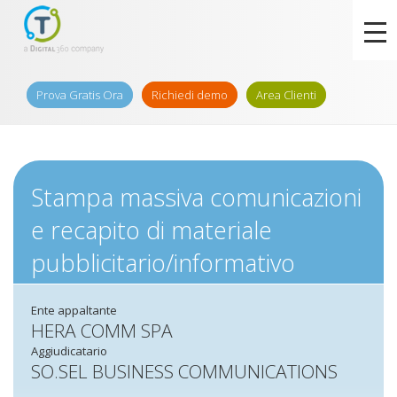
Prova Gratis Ora
Richiedi demo
Area Clienti
Stampa massiva comunicazioni
e recapito di materiale
pubblicitario/informativo
Ente appaltante
HERA COMM SPA
Aggiudicatario
SO.SEL BUSINESS COMMUNICATIONS