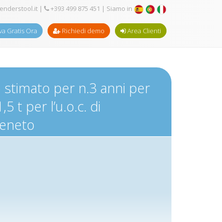
enderstool.it
|
+393 499 875 451
| Siamo in
a Gratis Ora
Richiedi demo
Area Clienti
 stimato per n.3 anni per
 t per l’u.o.c. di
veneto