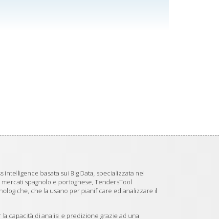
 intelligence basata sui Big Data, specializzata nel
i mercati spagnolo e portoghese, TendersTool
logiche, che la usano per pianificare ed analizzare il
 la capacità di analisi e predizione grazie ad una