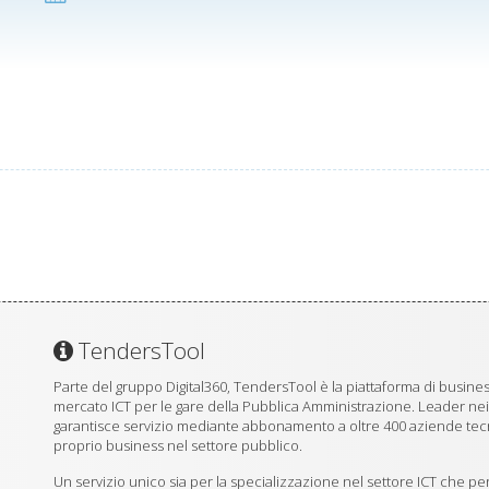
TendersTool
Parte del gruppo Digital360, TendersTool è la piattaforma di business
mercato ICT per le gare della Pubblica Amministrazione. Leader ne
garantisce servizio mediante abbonamento a oltre 400 aziende tecno
proprio business nel settore pubblico.
Un servizio unico sia per la specializzazione nel settore ICT che per