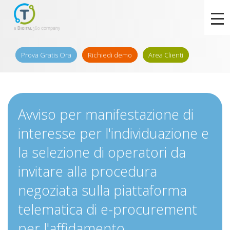
Prova Gratis Ora
Richiedi demo
Area Clienti
Avviso per manifestazione di
interesse per l'individuazione e
la selezione di operatori da
invitare alla procedura
negoziata sulla piattaforma
telematica di e-procurement
per l'affidamento