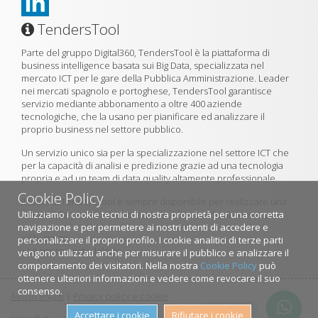
TendersTool
Parte del gruppo Digital360, TendersTool è la piattaforma di
business intelligence basata sui Big Data, specializzata nel
mercato ICT per le gare della Pubblica Amministrazione. Leader
nei mercati spagnolo e portoghese, TendersTool garantisce
servizio mediante abbonamento a oltre 400 aziende
tecnologiche, che la usano per pianificare ed analizzare il
proprio business nel settore pubblico.
Un servizio unico sia per la specializzazione nel settore ICT che
per la capacità di analisi e predizione grazie ad una tecnologia
propria e ad un team di data quality altamente professionale.
Cookie Policy
Il team di TendersTool è sempre disponibile per realizzare una
Utilizziamo i cookie tecnici di nostra proprietà per una corretta
demo della piattaforma utilizzando il formulario di contatto.
navigazione e per permetere ai nostri utenti di accedere e
»
Chi siamo
personalizzare il proprio profilo. I cookie analitici di terze parti
»
La nostra metodologia
vengono utilizzati anche per misurare il pubblico e analizzare il
comportamento dei visitatori. Nella nostra
Cookie Policy
può
ottenere ulteriori informazioni e vedere come revocare il suo
consenso.
Avviso legale
|
Privacy policy e cookie
Contattaci
Accettare i cookie
Rifiutare i cookie