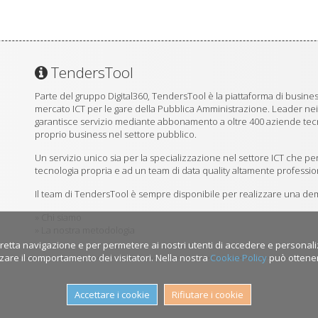
TendersTool
Parte del gruppo Digital360, TendersTool è la piattaforma di business
mercato ICT per le gare della Pubblica Amministrazione. Leader ne
garantisce servizio mediante abbonamento a oltre 400 aziende tecno
proprio business nel settore pubblico.
Un servizio unico sia per la specializzazione nel settore ICT che per
tecnologia propria e ad un team di data quality altamente professio
Il team di TendersTool è sempre disponibile per realizzare una demo
»
Chi siamo
»
La nostra metodologia
retta navigazione e per permetere ai nostri utenti di accedere e personalizzar
zare il comportamento dei visitatori. Nella nostra
Cookie Policy
può ottener
Accettare i cookie
Rifiutare i cookie