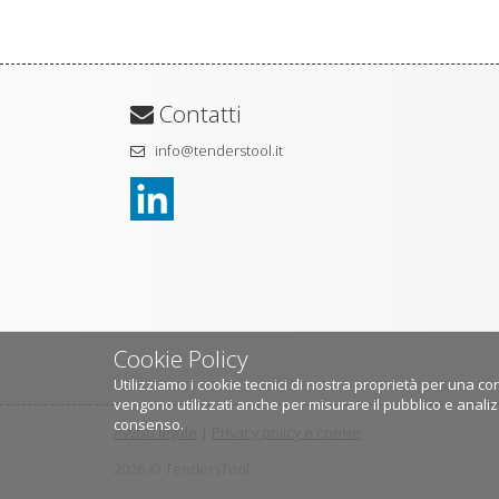
Contatti
info@tenderstool.it
Cookie Policy
Utilizziamo i cookie tecnici di nostra proprietà per una cor
vengono utilizzati anche per misurare il pubblico e analiz
consenso.
Avviso legale
|
Privacy policy e cookie
2026 © TendersTool.