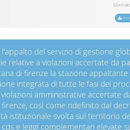
info@t
Prov
l'appalto del servizio di gestione gl
 relative a violazioni accertate da pa
itana di firenze la stazione appaltant
tione integrata di tutte le fasi dei pr
 violazioni amministrative accertate da
i firenze, così come ridefinito dal dec
tà istituzionale svolta sul territorio d
l cds e leggi complementari elevate sul