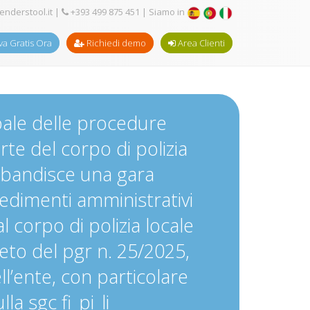
enderstool.it
|
+393 499 875 451
| Siamo in
a Gratis Ora
Richiedi demo
Area Clienti
obale delle procedure
rte del corpo di polizia
e bandisce una gara
ocedimenti amministrativi
l corpo di polizia locale
reto del pgr n. 25/2025,
ell’ente, con particolare
la sgc fi_pi_li