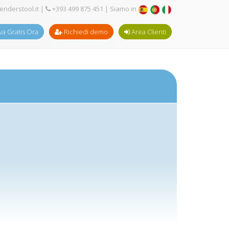
enderstool.it
|
+393 499 875 451
| Siamo in
a Gratis Ora
Richiedi demo
Area Clienti