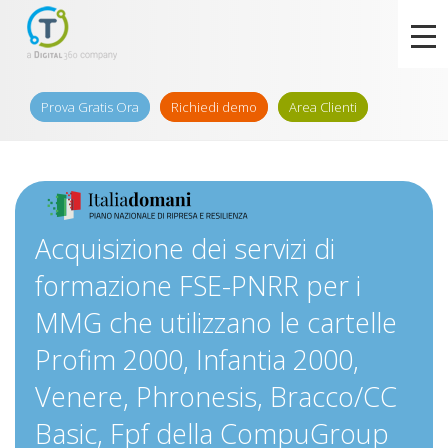
Prova Gratis Ora
Richiedi demo
Area Clienti
Acquisizione dei servizi di
formazione FSE-PNRR per i
MMG che utilizzano le cartelle
Profim 2000, Infantia 2000,
Venere, Phronesis, Bracco/CC
Basic, Fpf della CompuGroup