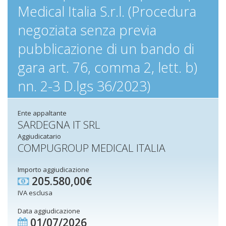
Medical Italia S.r.l. (Procedura
negoziata senza previa
pubblicazione di un bando di
gara art. 76, comma 2, lett. b)
nn. 2-3 D.lgs 36/2023)
Ente appaltante
SARDEGNA IT SRL
Aggiudicatario
COMPUGROUP MEDICAL ITALIA
Importo aggiudicazione
205.580,00€
IVA esclusa
Data aggiudicazione
01/07/2026