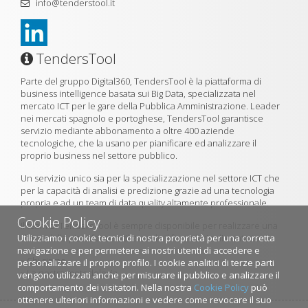
info@tenderstool.it
TendersTool
Parte del gruppo Digital360, TendersTool è la piattaforma di
business intelligence basata sui Big Data, specializzata nel
mercato ICT per le gare della Pubblica Amministrazione. Leader
nei mercati spagnolo e portoghese, TendersTool garantisce
servizio mediante abbonamento a oltre 400 aziende
tecnologiche, che la usano per pianificare ed analizzare il
proprio business nel settore pubblico.
Un servizio unico sia per la specializzazione nel settore ICT che
per la capacità di analisi e predizione grazie ad una tecnologia
propria e ad un team di data quality altamente professionale.
Cookie Policy
Il team di TendersTool è sempre disponibile per realizzare una
Utilizziamo i cookie tecnici di nostra proprietà per una corretta
demo della piattaforma utilizzando il formulario di contatto.
navigazione e per permetere ai nostri utenti di accedere e
»
Chi siamo
personalizzare il proprio profilo. I cookie analitici di terze parti
»
La nostra metodologia
vengono utilizzati anche per misurare il pubblico e analizzare il
comportamento dei visitatori. Nella nostra
Cookie Policy
può
ottenere ulteriori informazioni e vedere come revocare il suo