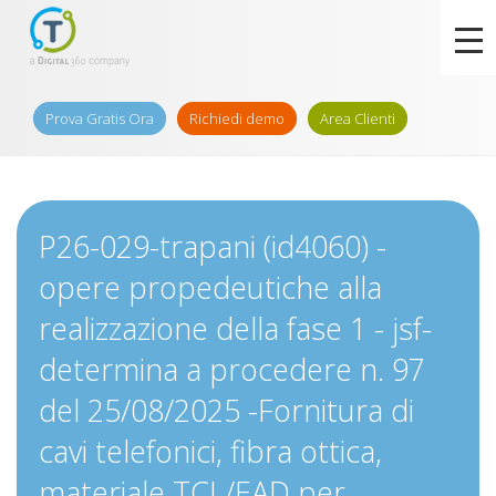
Prova Gratis Ora
Richiedi demo
Area Clienti
P26-029-trapani (id4060) -
opere propedeutiche alla
realizzazione della fase 1 - jsf-
determina a procedere n. 97
del 25/08/2025 -Fornitura di
cavi telefonici, fibra ottica,
materiale TCL/EAD per