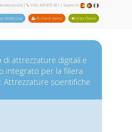
enderstool.it
|
+393 499 875 451
| Siamo in
a Gratis Ora
Richiedi demo
Area Clienti
di attrezzature digitali e
integrato per la filiera
 Attrezzature scientifiche