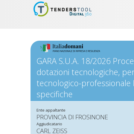
GARA S.U.A. 18/2026 Procedu
dotazioni tecnologiche, per
tecnologico-professionale I
specifiche
Ente appaltante
PROVINCIA DI FROSINONE
Aggiudicatario
CARL ZEISS