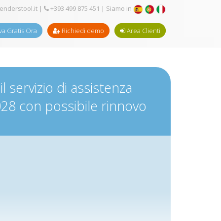
enderstool.it
|
+393 499 875 451
| Siamo in
a Gratis Ora
Richiedi demo
Area Clienti
 servizio di assistenza
028 con possibile rinnovo