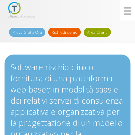
Prova Gratis Ora
Richiedi demo
Area Clienti
Software rischio clinico
fornitura di una piattaforma
web based in modalità saas e
dei relativi servizi di consulenza
applicativa e organizzativa per
la progettazione di un modello
organizzativo per la