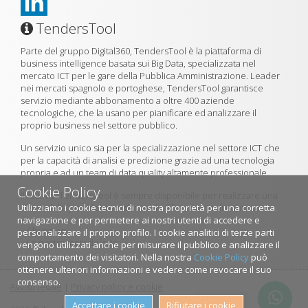
TendersTool
Parte del gruppo Digital360, TendersTool è la piattaforma di
business intelligence basata sui Big Data, specializzata nel
mercato ICT per le gare della Pubblica Amministrazione. Leader
nei mercati spagnolo e portoghese, TendersTool garantisce
servizio mediante abbonamento a oltre 400 aziende
tecnologiche, che la usano per pianificare ed analizzare il
proprio business nel settore pubblico.
Un servizio unico sia per la specializzazione nel settore ICT che
per la capacità di analisi e predizione grazie ad una tecnologia
propria e ad un team di data quality altamente professionale.
Cookie Policy
Il team di TendersTool è sempre disponibile per realizzare una
Utilizziamo i cookie tecnici di nostra proprietà per una corretta
demo della piattaforma utilizzando il formulario di contatto.
navigazione e per permetere ai nostri utenti di accedere e
»
Chi siamo
personalizzare il proprio profilo. I cookie analitici di terze parti
»
La nostra metodologia
vengono utilizzati anche per misurare il pubblico e analizzare il
comportamento dei visitatori. Nella nostra
Cookie Policy
può
ottenere ulteriori informazioni e vedere come revocare il suo
consenso.
Avviso legale
|
Privacy policy e cookie
Contattaci
Accettare i cookie
Rifiutare i cookie