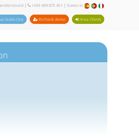
enderstool.it
|
+393 499 875 451
| Siamo in
a Gratis Ora
Richiedi demo
Area Clienti
ion