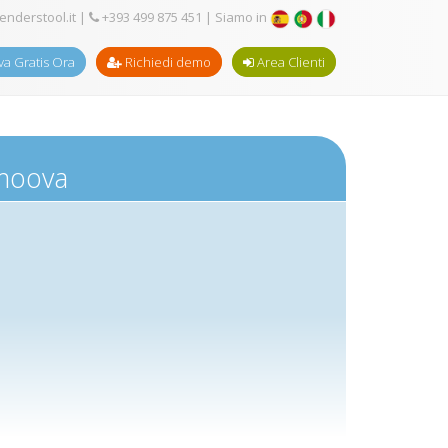
enderstool.it
|
+393 499 875 451
| Siamo in
a Gratis Ora
Richiedi demo
Area Clienti
 moova