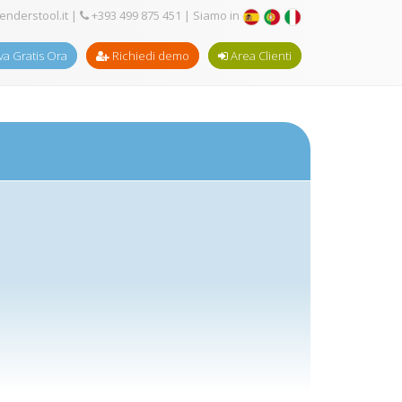
enderstool.it
|
+393 499 875 451
| Siamo in
a Gratis Ora
Richiedi demo
Area Clienti