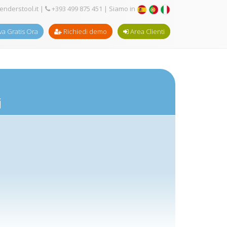
enderstool.it
|
+393 499 875 451
| Siamo in
a Gratis Ora
Richiedi demo
Area Clienti
i