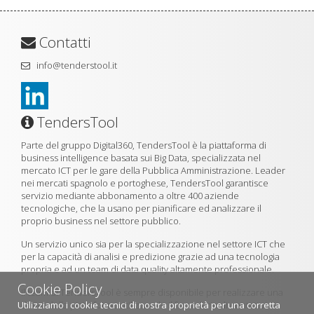
Contatti
info@tenderstool.it
TendersTool
Parte del gruppo Digital360, TendersTool è la piattaforma di
business intelligence basata sui Big Data, specializzata nel
mercato ICT per le gare della Pubblica Amministrazione. Leader
nei mercati spagnolo e portoghese, TendersTool garantisce
servizio mediante abbonamento a oltre 400 aziende
tecnologiche, che la usano per pianificare ed analizzare il
proprio business nel settore pubblico.
Un servizio unico sia per la specializzazione nel settore ICT che
per la capacità di analisi e predizione grazie ad una tecnologia
propria e ad un team di data quality altamente professionale.
Cookie Policy
Il team di TendersTool è sempre disponibile per realizzare una
Utilizziamo i cookie tecnici di nostra proprietà per una corretta
demo della piattaforma utilizzando il formulario di contatto.