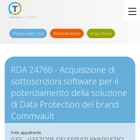
Prova Gratis Ora
Richiedi demo
Area Clienti
RDA 24766 - Acquisizione di
sottoscrizioni software per il
potenziamento della soluzione
di Data Protection del brand
Commvault
Ente appaltante
GSE - GESTORE DEI SERVIZI ENERGETICI