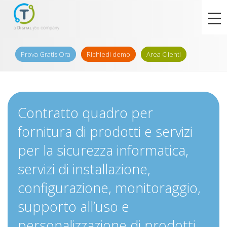
Prova Gratis Ora
Richiedi demo
Area Clienti
Contratto quadro per
fornitura di prodotti e servizi
per la sicurezza informatica,
servizi di installazione,
configurazione, monitoraggio,
supporto all’uso e
personalizzazione di prodotti