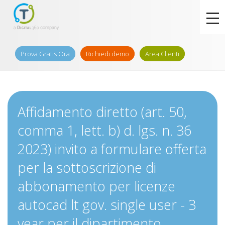
Prova Gratis Ora
Richiedi demo
Area Clienti
Affidamento diretto (art. 50,
comma 1, lett. b) d. lgs. n. 36
2023) invito a formulare offerta
per la sottoscrizione di
abbonamento per licenze
autocad lt gov. single user - 3
year per il dipartimento