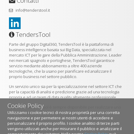
Contatti
info@tenderstool.it
TendersTool
Parte del gruppo Digital360, TendersTool è la piattaforma di
business intelligence basata sui Big Data, specializzata nel
mercato ICT per le gare della Pubblica Amministrazione. Leader
nei mercati spagnolo e portoghese, TendersTool garantisce
servizio mediante abbonamento a oltre 400 aziende
tecnologiche, che la usano per pianificare ed analizzare il
proprio business nel settore pubblico.
Un servizio unico sia per la specializzazione nel settore ICT che
per la capacità di analisi e predizione grazie ad una tecnologia
propria e ad un team di data quality altamente professionale.
Cookie Policy
Il team di TendersTool è sempre disponibile per realizzare una
Utilizziamo i cookie tecnici di nostra proprietà per una corretta
demo della piattaforma utilizzando il formulario di contatto.
navigazione e per permetere ai nostri utenti di accedere e
»
Chi siamo
personalizzare il proprio profilo. I cookie analitici di terze parti
»
La nostra metodologia
vengono utilizzati anche per misurare il pubblico e analizzare il