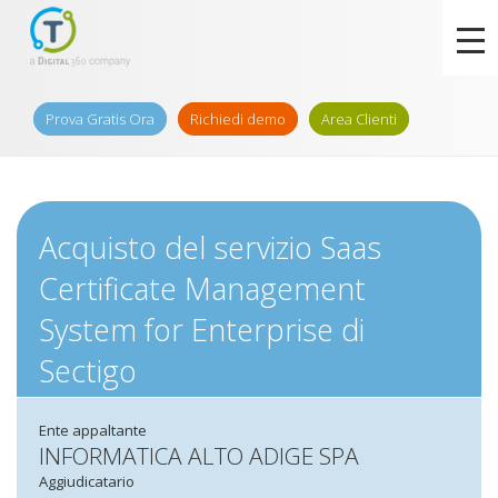
Prova Gratis Ora
Richiedi demo
Area Clienti
Acquisto del servizio Saas
Certificate Management
System for Enterprise di
Sectigo
Ente appaltante
INFORMATICA ALTO ADIGE SPA
Aggiudicatario