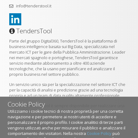
info@tenderstool.it
TendersTool
Parte del gruppo Digital360, TendersTool è la piattaforma di
business intelligence basata sui Big Data, specializzata nel
mercato ICT per le gare della Pubblica Amministrazione. Leader
nei mercati spagnolo e portoghese, TendersTool garantisce
servizio mediante abbonamento a oltre 400 aziende
tecnologiche, che la usano per pianificare ed analizzare il
proprio business nel settore pubblico.
Un servizio unico sia per la specializzazione nel settore ICT che
per la capacità di analisi e predizione grazie ad una tecnologia
propria e ad un team di data quality altamente professionale.
Cookie Policy
Il team di TendersTool è sempre disponibile per realizzare una
Utilizziamo i cookie tecnici di nostra proprietà per una corretta
demo della piattaforma utilizzando il formulario di contatto.
navigazione e per permetere ai nostri utenti di accedere e
»
Chi siamo
personalizzare il proprio profilo. I cookie analitici di terze parti
»
La nostra metodologia
vengono utilizzati anche per misurare il pubblico e analizzare il
comportamento dei visitatori. Nella nostra
Cookie Policy
può