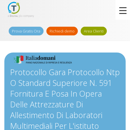
Prova Gratis Ora
Richiedi demo
Area Clienti
Protocollo Gara Protocollo Ntp
O Standard Superiore N. 591
Fornitura E Posa In Opera
Delle Attrezzature Di
Allestimento Di Laboratori
Multimediali Per L'istituto