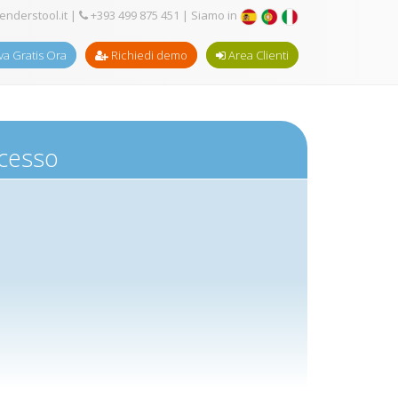
enderstool.it
|
+393 499 875 451
| Siamo in
a Gratis Ora
Richiedi demo
Area Clienti
ccesso