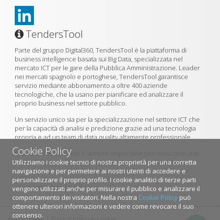
TendersTool
Parte del gruppo Digital360, TendersTool è la piattaforma di
business intelligence basata sui Big Data, specializzata nel
mercato ICT per le gare della Pubblica Amministrazione. Leader
nei mercati spagnolo e portoghese, TendersTool garantisce
servizio mediante abbonamento a oltre 400 aziende
tecnologiche, che la usano per pianificare ed analizzare il
proprio business nel settore pubblico.
Un servizio unico sia per la specializzazione nel settore ICT che
per la capacità di analisi e predizione grazie ad una tecnologia
propria e ad un team di data quality altamente professionale.
Cookie Policy
Il team di TendersTool è sempre disponibile per realizzare una
Utilizziamo i cookie tecnici di nostra proprietà per una corretta
demo della piattaforma utilizzando il formulario di contatto.
navigazione e per permetere ai nostri utenti di accedere e
»
Chi siamo
personalizzare il proprio profilo. I cookie analitici di terze parti
»
La nostra metodologia
vengono utilizzati anche per misurare il pubblico e analizzare il
comportamento dei visitatori. Nella nostra
Cookie Policy
può
ottenere ulteriori informazioni e vedere come revocare il suo
consenso.
Avviso legale
|
Privacy policy e cookie