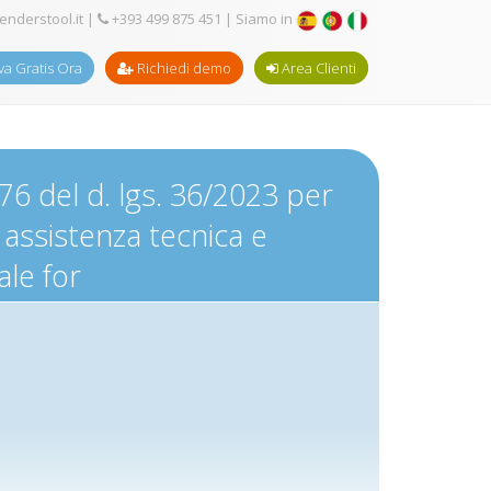
enderstool.it
|
+393 499 875 451
| Siamo in
a Gratis Ora
Richiedi demo
Area Clienti
76 del d. lgs. 36/2023 per
 assistenza tecnica e
ale for