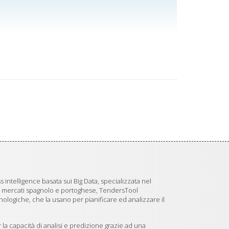
 intelligence basata sui Big Data, specializzata nel
i mercati spagnolo e portoghese, TendersTool
logiche, che la usano per pianificare ed analizzare il
 la capacità di analisi e predizione grazie ad una