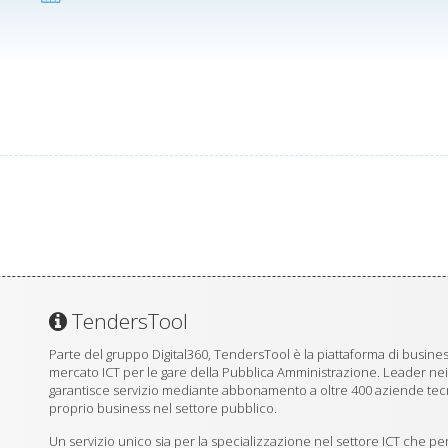
TendersTool
Parte del gruppo Digital360, TendersTool è la piattaforma di business
mercato ICT per le gare della Pubblica Amministrazione. Leader ne
garantisce servizio mediante abbonamento a oltre 400 aziende tecno
proprio business nel settore pubblico.
Un servizio unico sia per la specializzazione nel settore ICT che per