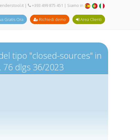
enderstool.it
|
+393 499 875 451
| Siamo in
a Gratis Ora
Richiedi demo
Area Clienti
del tipo "closed-sources" in
t. 76 dlgs 36/2023