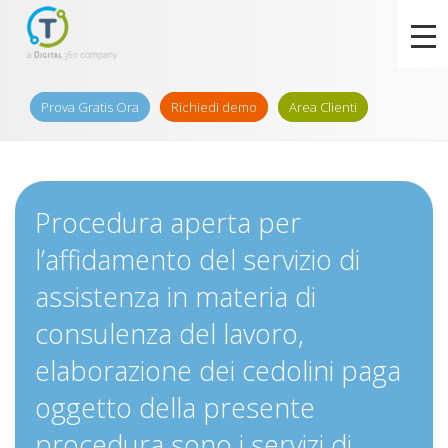
Prova Gratis Ora
Richiedi demo
Area Clienti
Procedura aperta per
l’affidamento del servizio di
assistenza in materia di
consulenza del lavoro,
elaborazione dei cedolini paga
oggetto della presente
procedura sono i servizi di