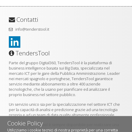
Contatti
info@tenderstool.it
TendersTool
Parte del gruppo Digital360, TendersTool è la piattaforma di
business intelligence basata sui Big Data, specializzata nel
mercato ICT per le gare della Pubblica Amministrazione. Leader
nei mercati spagnolo e portoghese, TendersTool garantisce
servizio mediante abbonamento a oltre 400 aziende
tecnologiche, che la usano per pianificare ed analizzare il
proprio business nel settore pubblico.
Un servizio unico sia per la specializzazione nel settore ICT che
per la capacità di analisi e predizione grazie ad una tecnologia
propria e ad un team di data quality altamente professionale.
Cookie Policy
Il team di TendersTool è sempre disponibile per realizzare una
Utilizziamo i cookie tecnici di nostra proprietà per una corretta
demo della piattaforma utilizzando il formulario di contatto.