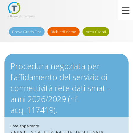
Prova Gratis Ora
Richiedi demo
Area Clienti
Procedura negoziata per
l'affidamento del servizio di
connettività rete dati smat -
anni 2026/2029 (rif.
acq_117419).
Ente appaltante
SMAT - SOCIETÀ METROPOLITANA