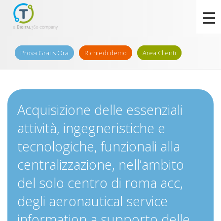
Prova Gratis Ora
Richiedi demo
Area Clienti
Acquisizione delle essenziali
attività, ingegneristiche e
tecnologiche, funzionali alla
centralizzazione, nell’ambito
del solo centro di roma acc,
degli aeronautical service
information a supporto delle