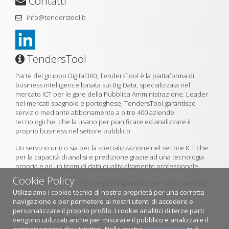
Contatti
info@tenderstool.it
TendersTool
Parte del gruppo Digital360, TendersTool è la piattaforma di
business intelligence basata sui Big Data, specializzata nel
mercato ICT per le gare della Pubblica Amministrazione. Leader
nei mercati spagnolo e portoghese, TendersTool garantisce
servizio mediante abbonamento a oltre 400 aziende
tecnologiche, che la usano per pianificare ed analizzare il
proprio business nel settore pubblico.
Un servizio unico sia per la specializzazione nel settore ICT che
per la capacità di analisi e predizione grazie ad una tecnologia
propria e ad un team di data quality altamente professionale.
Cookie Policy
Il team di TendersTool è sempre disponibile per realizzare una
Utilizziamo i cookie tecnici di nostra proprietà per una corretta
demo della piattaforma utilizzando il formulario di contatto.
navigazione e per permetere ai nostri utenti di accedere e
»
Chi siamo
personalizzare il proprio profilo. I cookie analitici di terze parti
»
La nostra metodologia
vengono utilizzati anche per misurare il pubblico e analizzare il