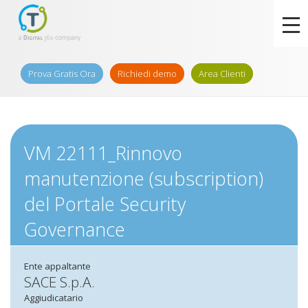
Prova Gratis Ora
Richiedi demo
Area Clienti
VM 22111_Rinnovo
manutenzione (subscription)
del Portale Security
Governance
Ente appaltante
SACE S.p.A.
Aggiudicatario